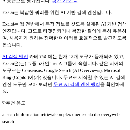
A
등급으로 평가됩니다.
평가 기준 →
Exa.ai는 복잡한 쿼리를 위한 AI 기반 검색 엔진입니다.
Exa.ai는 웹 전반에서 특정 정보를 찾도록 설계된 AI 기반 검색
엔진입니다. 고도로 타겟팅되거나 복잡한 질의에 특히 유용하
며, 사용자가 원하는 정확한 데이터를 효율적으로 발견하도록
돕습니다.
AI 검색 엔진
카테고리에는 현재
12
개 도구가 등재되어 있고,
Exa.ai
은(는) 그중
5
개인 Tier
A
그룹에 속합니다.
같은 티어의
도구로는
Consensus, Google Search (AI Overviews), Microsoft
Bing (Copilot)
이(가) 있습니다.
무료로 시작할 수 있는
AI 검색
엔진
도구만 모아 보려면
무료
AI 검색 엔진
랭킹
을 확인하세
요.
추천 용도
ai search
information retrieval
complex queries
data discovery
web
search