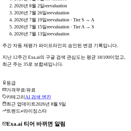
2026년 8월 2일
reevaluation
2026년 7월 26일
reevaluation
2026년 7월 19일
reevaluation
·
Tier S → A
2026년 7월 15일
reevaluation
·
Tier A → S
2026년 7월 13일
reevaluation
주간 자동 재평가 파이프라인의 승인된 변경 기록입니다.
지난
12
주간
Exa.ai
의 구글 검색 관심도는 평균
18
/100이었고,
최근 주는
35
로
보합세입니다
.
Exa.ai 무료로 시작하기
등급
Tier
A
가격
무료/유료
카테고리
AI 검색 엔진
최근 업데이트
2026년 8월 9일
트렌드
라이징스타
Exa.ai 티어 바뀌면 알림