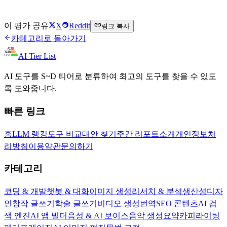
Exa.ai 무료로 시작하기
이 평가 공유
X
Reddit
링크 복사
카테고리로 돌아가기
AI Tier List
AI 도구를 S~D 티어로 분류하여 최고의 도구를 찾을 수 있도
록 도와줍니다.
빠른 링크
홈
LLM 랭킹
도구 비교
대안 찾기
주간 리포트
소개
개인정보처
리방침
이용약관
문의하기
카테고리
코딩 & 개발
챗봇 & 대화
이미지 생성
리서치 & 분석
생산성
디자
인
창작 글쓰기
학술 글쓰기
비디오 생성
번역
SEO 콘텐츠
AI 검
색 엔진
AI 앱 빌더
음성 & AI 보이스
음악 생성
요약
카피라이팅