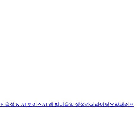
엔진
음성 & AI 보이스
AI 앱 빌더
음악 생성
카피라이팅
요약
패러프