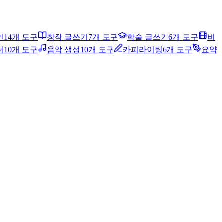
인
14개 도구
창작 글쓰기
7개 도구
학술 글쓰기
6개 도구
비
더
10개 도구
음악 생성
10개 도구
카피라이팅
6개 도구
요약