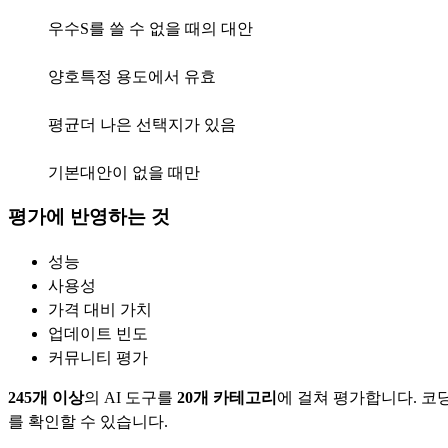
A
우수
S를 쓸 수 없을 때의 대안
B
양호
특정 용도에서 유효
C
평균
더 나은 선택지가 있음
D
기본
대안이 없을 때만
평가에 반영하는 것
성능
사용성
가격 대비 가치
업데이트 빈도
커뮤니티 평가
245
개 이상
의 AI 도구를
20
개 카테고리
에 걸쳐 평가합니다. 코딩
를 확인할 수 있습니다.