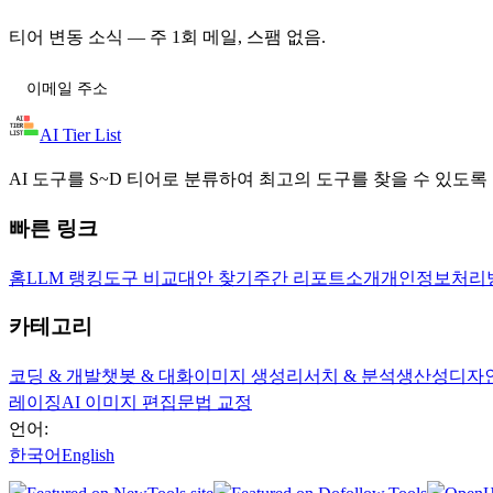
티어 변동 소식 — 주 1회 메일, 스팸 없음.
티어 변동 받기
AI Tier List
AI 도구를 S~D 티어로 분류하여 최고의 도구를 찾을 수 있도록
빠른 링크
홈
LLM 랭킹
도구 비교
대안 찾기
주간 리포트
소개
개인정보처리
카테고리
코딩 & 개발
챗봇 & 대화
이미지 생성
리서치 & 분석
생산성
디자
레이징
AI 이미지 편집
문법 교정
언어:
한국어
English