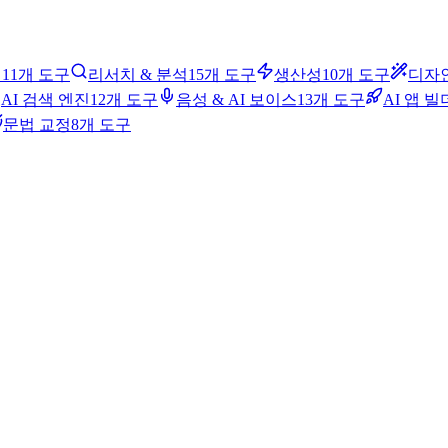
성
11개 도구
리서치 & 분석
15개 도구
생산성
10개 도구
디자
AI 검색 엔진
12개 도구
음성 & AI 보이스
13개 도구
AI 앱 빌
문법 교정
8개 도구