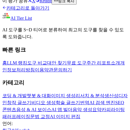
이 평가 공유
X
Reddit
링크 복사
카테고리로 돌아가기
AI Tier List
AI 도구를 S~D 티어로 분류하여 최고의 도구를 찾을 수 있도
록 도와줍니다.
빠른 링크
홈
LLM 랭킹
도구 비교
대안 찾기
무료 도구
주간 리포트
소개
개
인정보처리방침
이용약관
문의하기
카테고리
코딩 & 개발
챗봇 & 대화
이미지 생성
리서치 & 분석
생산성
디자
인
창작 글쓰기
비디오 생성
학술 글쓰기
번역
AI 검색 엔진
SEO
콘텐츠
음성 & AI 보이스
AI 앱 빌더
음악 생성
요약
카피라이팅
패러프레이징
문법 교정
AI 이미지 편집
언어: