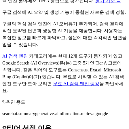
색 엔진
분야에서
Tier
A
등급으로 평가됩니다.
평가 기준 →
구글 검색에 AI 요약 및 생성 기능이 통합된 새로운 검색 경험.
구글의 핵심 검색 엔진에 AI 오버뷰가 추가되어, 검색 결과에
직접 요약된 답변과 생성형 AI 기능을 제공합니다. 사용자는
복잡한 정보를 빠르게 파악하고, 질문에 대한 즉각적인 답변을
얻을 수 있습니다.
AI 검색 엔진
카테고리에는 현재
12
개 도구가 등재되어 있고,
Google Search (AI Overviews)
은(는) 그중
5
개인 Tier
A
그룹에
속합니다.
같은 티어의 도구로는
Consensus, Exa.ai, Microsoft
Bing (Copilot)
이(가) 있습니다.
무료로 시작할 수 있는
AI 검색
엔진
도구만 모아 보려면
무료
AI 검색 엔진
랭킹
을 확인하세
요.
추천 용도
search
ai-summary
generative-ai
information-retrieval
google
티어 선정 이유