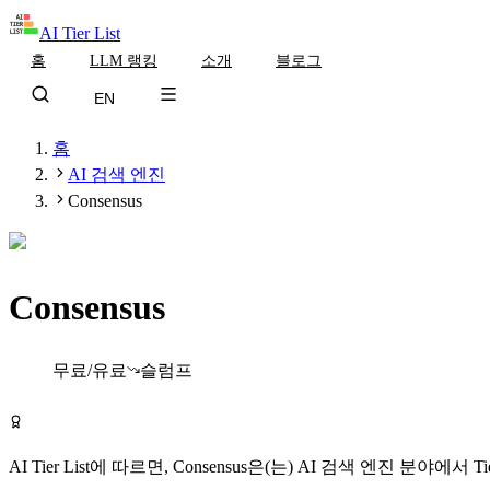
AI Tier List
홈
LLM 랭킹
소개
블로그
EN
홈
AI 검색 엔진
Consensus
Consensus
Tier
A
무료/유료
슬럼프
Consensus 무료로 시작하기
AI Tier List에 따르면,
Consensus
은(는)
AI 검색 엔진
분야에서
Ti