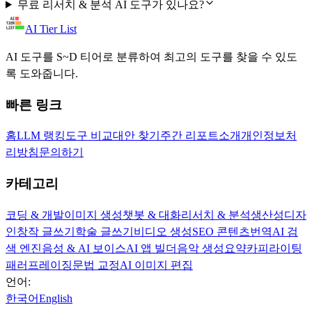
무료 리서치 & 분석 AI 도구가 있나요?
AI Tier List
AI 도구를 S~D 티어로 분류하여 최고의 도구를 찾을 수 있도
록 도와줍니다.
빠른 링크
홈
LLM 랭킹
도구 비교
대안 찾기
주간 리포트
소개
개인정보처
리방침
문의하기
카테고리
코딩 & 개발
이미지 생성
챗봇 & 대화
리서치 & 분석
생산성
디자
인
창작 글쓰기
학술 글쓰기
비디오 생성
SEO 콘텐츠
번역
AI 검
색 엔진
음성 & AI 보이스
AI 앱 빌더
음악 생성
요약
카피라이팅
패러프레이징
문법 교정
AI 이미지 편집
언어:
한국어
English