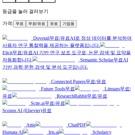
등급을 눌러 걸러보기
가격:
무료
무료/유료
유료
기업용
A
3
Dovetail
무료/유료
AI로 정성 데이터를 분석하여
사용자 연구 통찰력을 제공하는 플랫폼입니다.
Elicit
무료/유료
AI 기반 연구 보조 도구로, 논문 검색 및 요약을
자동화합니다.
Semantic Scholar
무료
AI
기반 과학 문헌 검색 및 분석 도구입니다.
B
6
Connected Papers
무료/유료
Future Tools
무료
Litmaps
무료/
유료
ResearchRabbit
무료/유료
Scite.ai
무료/유료
Scopus AI (Elsevier)
유료
C
5
Attie
ChatPDF
Humata AI
Iris.ai
Scholarcy