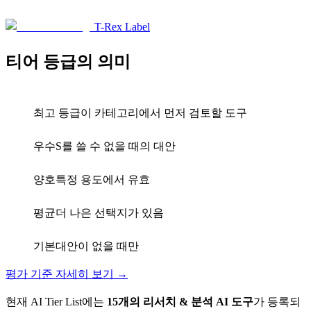
D
1
T-Rex Label
티어 등급의 의미
S
최고 등급
이 카테고리에서 먼저 검토할 도구
A
우수
S를 쓸 수 없을 때의 대안
B
양호
특정 용도에서 유효
C
평균
더 나은 선택지가 있음
D
기본
대안이 없을 때만
평가 기준 자세히 보기 →
현재 AI Tier List에는
15
개의
리서치 & 분석
AI 도구
가 등록되