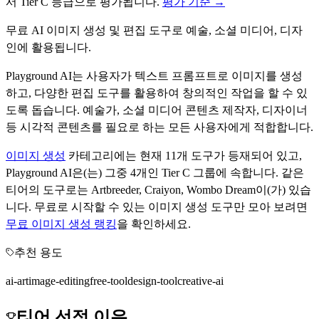
서
Tier
C
등급으로 평가됩니다.
평가 기준 →
무료 AI 이미지 생성 및 편집 도구로 예술, 소셜 미디어, 디자
인에 활용됩니다.
Playground AI는 사용자가 텍스트 프롬프트로 이미지를 생성
하고, 다양한 편집 도구를 활용하여 창의적인 작업을 할 수 있
도록 돕습니다. 예술가, 소셜 미디어 콘텐츠 제작자, 디자이너
등 시각적 콘텐츠를 필요로 하는 모든 사용자에게 적합합니다.
이미지 생성
카테고리에는 현재
11
개 도구가 등재되어 있고,
Playground AI
은(는) 그중
4
개인 Tier
C
그룹에 속합니다.
같은
티어의 도구로는
Artbreeder, Craiyon, Wombo Dream
이(가) 있습
니다.
무료로 시작할 수 있는
이미지 생성
도구만 모아 보려면
무료
이미지 생성
랭킹
을 확인하세요.
추천 용도
ai-art
image-editing
free-tool
design-tool
creative-ai
티어 선정 이유