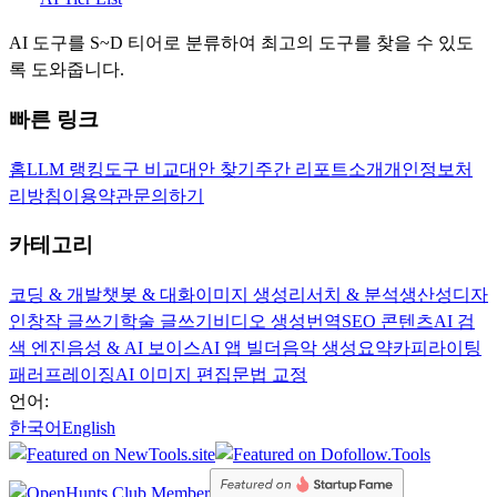
AI 도구를 S~D 티어로 분류하여 최고의 도구를 찾을 수 있도
록 도와줍니다.
빠른 링크
홈
LLM 랭킹
도구 비교
대안 찾기
주간 리포트
소개
개인정보처
리방침
이용약관
문의하기
카테고리
코딩 & 개발
챗봇 & 대화
이미지 생성
리서치 & 분석
생산성
디자
인
창작 글쓰기
학술 글쓰기
비디오 생성
번역
SEO 콘텐츠
AI 검
색 엔진
음성 & AI 보이스
AI 앱 빌더
음악 생성
요약
카피라이팅
패러프레이징
AI 이미지 편집
문법 교정
언어:
한국어
English