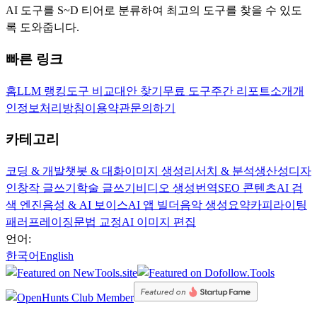
AI 도구를 S~D 티어로 분류하여 최고의 도구를 찾을 수 있도
록 도와줍니다.
빠른 링크
홈
LLM 랭킹
도구 비교
대안 찾기
무료 도구
주간 리포트
소개
개
인정보처리방침
이용약관
문의하기
카테고리
코딩 & 개발
챗봇 & 대화
이미지 생성
리서치 & 분석
생산성
디자
인
창작 글쓰기
학술 글쓰기
비디오 생성
번역
SEO 콘텐츠
AI 검
색 엔진
음성 & AI 보이스
AI 앱 빌더
음악 생성
요약
카피라이팅
패러프레이징
문법 교정
AI 이미지 편집
언어:
한국어
English