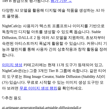
Tier
B
등급으로 평가됩니다.
평가 기준 →
다양한 AI 모델을 활용해 디지털 예술 작품을 생성하는 AI 아
트 플랫폼.
NightCafe는 사용자가 텍스트 프롬프트나 이미지를 기반으로
독창적인 디지털 아트를 생성할 수 있도록 돕습니다. Stable
Diffusion, DALL-E 2 등 여러 AI 모델을 지원하며, 초보자부터
숙련된 아티스트까지 폭넓게 활용할 수 있습니다. 커뮤니티 기
능과 챌린지를 통해 사용자 간의 상호작용과 창작 활동을 장려
합니다.
이미지 생성
카테고리에는 현재
11
개 도구가 등재되어 있고,
NightCafe
은(는) 그중
3
개인 Tier
B
그룹에 속합니다.
같은 티어
의 도구로는
Bing Image Creator, Stable Diffusion (Stability AI)
이
(가) 있습니다.
무료로 시작할 수 있는
이미지 생성
도구만 모
아 보려면
무료
이미지 생성
랭킹
을 확인하세요.
추천 용도
ai-art
image-generator
digital-art
stable-diffusion
dall-e