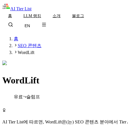
AI Tier List
홈
LLM 랭킹
소개
블로그
EN
홈
SEO 콘텐츠
WordLift
WordLift
Tier
A
유료
슬럼프
WordLift 방문하기
AI Tier List에 따르면,
WordLift
은(는)
SEO 콘텐츠
분야에서
Tier