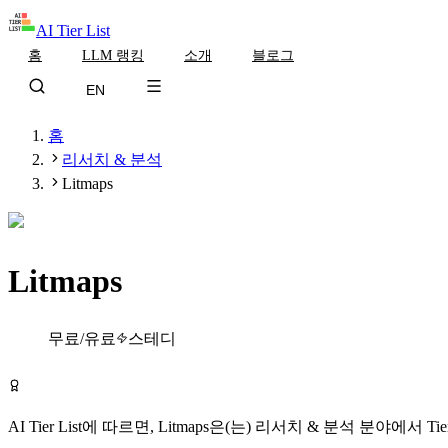
AI Tier List
홈
LLM 랭킹
소개
블로그
EN
홈
리서치 & 분석
Litmaps
Litmaps
Tier
B
무료/유료
스테디
Litmaps 무료로 시작하기
AI Tier List에 따르면,
Litmaps
은(는)
리서치 & 분석
분야에서
Ti