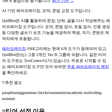
Tier
B
등급으로 평가됩니다.
평가 기준 →
AI 기반 패러프레이징, 요약, 문법 교정 도구입니다.
QuillBot은 AI를 활용하여 문장, 단락, 글을 다시 작성해주는 패
러프레이징 도구입니다. 요약, 문법 검사, 표절 검사, 인용 생성
등 다양한 글쓰기 보조 기능을 제공하여 학생, 작가, 콘텐츠 제
작자에게 유용합니다.
패러프레이징
카테고리에는 현재
6
개 도구가 등재되어 있고,
QuillBot
은(는) 그중
2
개인 Tier
B
그룹에 속합니다.
같은 티어
의 도구로는
TextCortex
이(가) 있습니다.
무료로 시작할 수 있
는
패러프레이징
도구만 모아 보려면
무료
패러프레이징
랭킹
을 확인하세요.
추천 용도
paraphrasing
grammar-checker
summarizer
academic-tool
writing-
assistant
티어 선정 이유