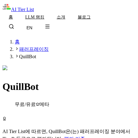
AI Tier List
홈
LLM 랭킹
소개
블로그
EN
홈
패러프레이징
QuillBot
QuillBot
Tier
B
무료/유료
메타
QuillBot 무료로 시작하기
AI Tier List에 따르면,
QuillBot
은(는)
패러프레이징
분야에서