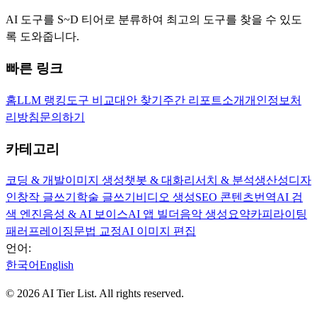
AI 도구를 S~D 티어로 분류하여 최고의 도구를 찾을 수 있도
록 도와줍니다.
빠른 링크
홈
LLM 랭킹
도구 비교
대안 찾기
주간 리포트
소개
개인정보처
리방침
문의하기
카테고리
코딩 & 개발
이미지 생성
챗봇 & 대화
리서치 & 분석
생산성
디자
인
창작 글쓰기
학술 글쓰기
비디오 생성
SEO 콘텐츠
번역
AI 검
색 엔진
음성 & AI 보이스
AI 앱 빌더
음악 생성
요약
카피라이팅
패러프레이징
문법 교정
AI 이미지 편집
언어:
한국어
English
©
2026
AI Tier List. All rights reserved.