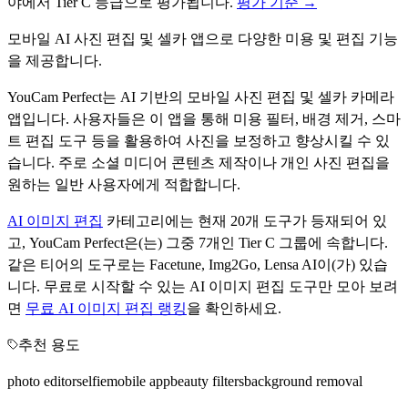
야에서
Tier
C
등급으로 평가됩니다.
평가 기준 →
모바일 AI 사진 편집 및 셀카 앱으로 다양한 미용 및 편집 기능
을 제공합니다.
YouCam Perfect는 AI 기반의 모바일 사진 편집 및 셀카 카메라
앱입니다. 사용자들은 이 앱을 통해 미용 필터, 배경 제거, 스마
트 편집 도구 등을 활용하여 사진을 보정하고 향상시킬 수 있
습니다. 주로 소셜 미디어 콘텐츠 제작이나 개인 사진 편집을
원하는 일반 사용자에게 적합합니다.
AI 이미지 편집
카테고리에는 현재
20
개 도구가 등재되어 있
고,
YouCam Perfect
은(는) 그중
7
개인 Tier
C
그룹에 속합니다.
같은 티어의 도구로는
Facetune, Img2Go, Lensa AI
이(가) 있습
니다.
무료로 시작할 수 있는
AI 이미지 편집
도구만 모아 보려
면
무료
AI 이미지 편집
랭킹
을 확인하세요.
추천 용도
photo editor
selfie
mobile app
beauty filters
background removal