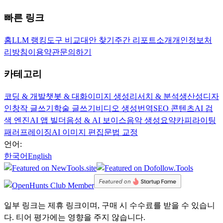
빠른 링크
홈
LLM 랭킹
도구 비교
대안 찾기
주간 리포트
소개
개인정보처
리방침
이용약관
문의하기
카테고리
코딩 & 개발
챗봇 & 대화
이미지 생성
리서치 & 분석
생산성
디자
인
창작 글쓰기
학술 글쓰기
비디오 생성
번역
SEO 콘텐츠
AI 검
색 엔진
AI 앱 빌더
음성 & AI 보이스
음악 생성
요약
카피라이팅
패러프레이징
AI 이미지 편집
문법 교정
언어:
한국어
English
일부 링크는 제휴 링크이며, 구매 시 수수료를 받을 수 있습니
다. 티어 평가에는 영향을 주지 않습니다.