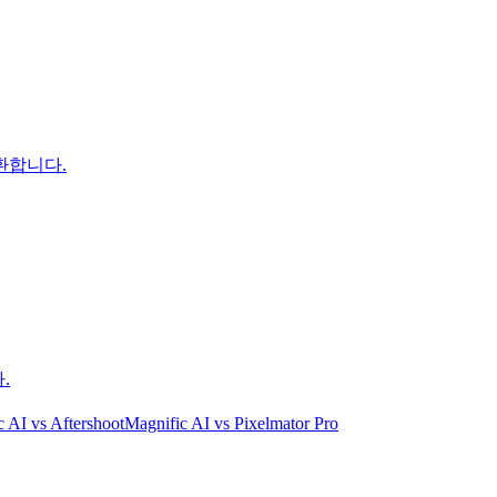
환합니다.
.
c AI
vs
Aftershoot
Magnific AI
vs
Pixelmator Pro