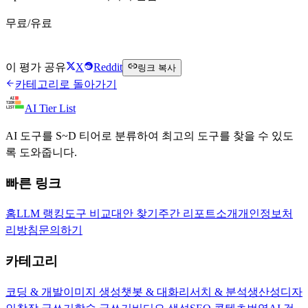
무료/유료
Upscale.media 무료로 시작하기
이 평가 공유
X
Reddit
링크 복사
카테고리로 돌아가기
AI Tier List
AI 도구를 S~D 티어로 분류하여 최고의 도구를 찾을 수 있도
록 도와줍니다.
빠른 링크
홈
LLM 랭킹
도구 비교
대안 찾기
주간 리포트
소개
개인정보처
리방침
문의하기
카테고리
코딩 & 개발
이미지 생성
챗봇 & 대화
리서치 & 분석
생산성
디자