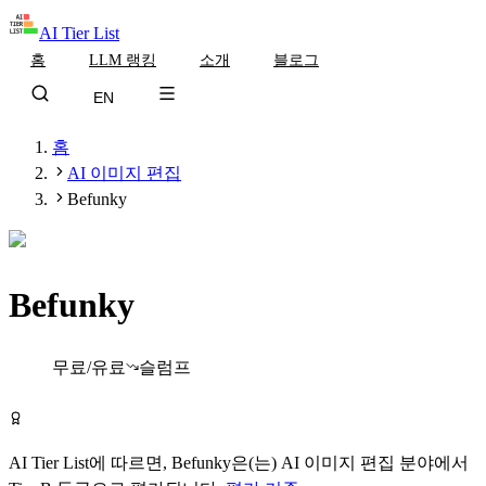
AI Tier List
홈
LLM 랭킹
소개
블로그
EN
홈
AI 이미지 편집
Befunky
Befunky
Tier
B
무료/유료
슬럼프
Befunky 무료로 시작하기
AI Tier List에 따르면,
Befunky
은(는)
AI 이미지 편집
분야에서