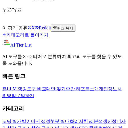
무료/유료
Befunky 무료로 시작하기
이 평가 공유
X
Reddit
링크 복사
카테고리로 돌아가기
AI Tier List
AI 도구를 S~D 티어로 분류하여 최고의 도구를 찾을 수 있도
록 도와줍니다.
빠른 링크
홈
LLM 랭킹
도구 비교
대안 찾기
주간 리포트
소개
개인정보처
리방침
문의하기
카테고리
코딩 & 개발
이미지 생성
챗봇 & 대화
리서치 & 분석
생산성
디자