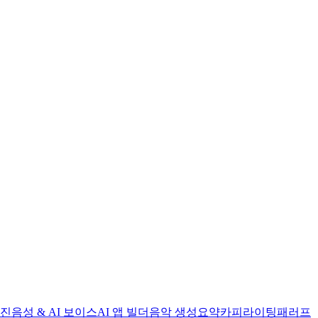
엔진
음성 & AI 보이스
AI 앱 빌더
음악 생성
요약
카피라이팅
패러프