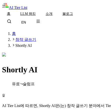
AI Tier List
홈
LLM 랭킹
소개
블로그
EN
홈
창작 글쓰기
Shortly AI
Shortly AI
Tier
C
유료
슬럼프
Shortly AI 방문하기
AI Tier List에 따르면,
Shortly AI
은(는)
창작 글쓰기
분야에서
Tie