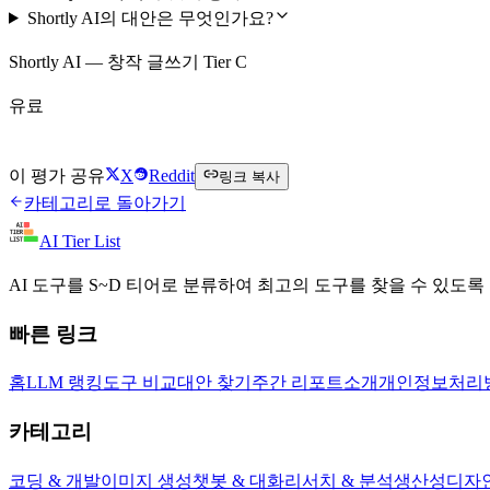
Shortly AI의 대안은 무엇인가요?
Shortly AI — 창작 글쓰기 Tier C
유료
Shortly AI 방문하기
이 평가 공유
X
Reddit
링크 복사
카테고리로 돌아가기
AI Tier List
AI 도구를 S~D 티어로 분류하여 최고의 도구를 찾을 수 있도록
빠른 링크
홈
LLM 랭킹
도구 비교
대안 찾기
주간 리포트
소개
개인정보처리
카테고리
코딩 & 개발
이미지 생성
챗봇 & 대화
리서치 & 분석
생산성
디자