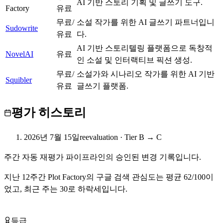
C
AI 기반 스토리 기획 및 글쓰기 도구.
Factory
유료
무료/
소설 작가를 위한 AI 글쓰기 파트너입니
Sudowrite
A
유료
다.
AI 기반 스토리텔링 플랫폼으로 독창적
NovelAI
B
유료
인 소설 및 인터랙티브 픽션 생성.
무료/
소설가와 시나리오 작가를 위한 AI 기반
Squibler
B
유료
글쓰기 플랫폼.
평가 히스토리
2026년 7월 15일
reevaluation
·
Tier B → C
주간 자동 재평가 파이프라인의 승인된 변경 기록입니다.
지난
12
주간
Plot Factory
의 구글 검색 관심도는 평균
62
/100이
었고, 최근 주는
30
로
하락세입니다
.
Plot Factory 무료로 시작하기
등급
Tier
C