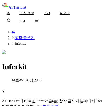
AI Tier List
홈
LLM 랭킹
소개
블로그
EN
홈
창작 글쓰기
Inferkit
Inferkit
Tier
D
유료
라이징스타
Inferkit 방문하기
AI Tier List에 따르면,
Inferkit
은(는)
창작 글쓰기
분야에서
Tier