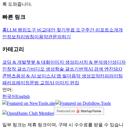
록 도와줍니다.
빠른 링크
홈
LLM 랭킹
도구 비교
대안 찾기
무료 도구
주간 리포트
소개
개
인정보처리방침
이용약관
문의하기
카테고리
코딩 & 개발
챗봇 & 대화
이미지 생성
리서치 & 분석
생산성
디자
인
창작 글쓰기
비디오 생성
학술 글쓰기
번역
AI 검색 엔진
SEO
콘텐츠
음성 & AI 보이스
AI 앱 빌더
음악 생성
요약
카피라이팅
패러프레이징
문법 교정
AI 이미지 편집
언어:
한국어
English
일부 링크는 제휴 링크이며, 구매 시 수수료를 받을 수 있습니