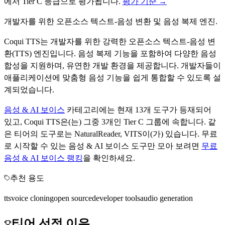
에서
Tier
C
등급으로 평가됩니다.
평가 기준 →
개발자를 위한 오픈소스 텍스트-음성 변환 및 음성 복제 엔진.
Coqui TTS는 개발자를 위한 강력한 오픈소스 텍스트-음성 변
환(TTS) 엔진입니다. 음성 복제 기능을 포함하여 다양한 음성
합성을 지원하며, 유연한 개발 환경을 제공합니다. 개발자들이
애플리케이션에 맞춤형 음성 기능을 쉽게 통합할 수 있도록 설
계되었습니다.
음성 & AI 보이스
카테고리에는 현재
13
개 도구가 등재되어
있고,
Coqui TTS
은(는) 그중
3
개인 Tier
C
그룹에 속합니다.
같
은 티어의 도구로는
NaturalReader, VITS
이(가) 있습니다.
무료
로 시작할 수 있는
음성 & AI 보이스
도구만 모아 보려면
무료
음성 & AI 보이스
랭킹
을 확인하세요.
추천 용도
tts
voice cloning
open source
developer tools
audio generation
티어 선정 이유