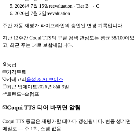
2026년 7월 15일
reevaluation
·
Tier B → C
2026년 7월 2일
reevaluation
주간 자동 재평가 파이프라인의 승인된 변경 기록입니다.
지난
12
주간
Coqui TTS
의 구글 검색 관심도는 평균
58
/100이었
고, 최근 주는
14
로
보합세입니다
.
Coqui TTS 무료로 시작하기
등급
Tier
C
가격
무료
카테고리
음성 & AI 보이스
최근 업데이트
2026년 8월 9일
트렌드
슬럼프
Coqui TTS 티어 바뀌면 알림
Coqui TTS 등급은 재평가할 때마다 갱신됩니다. 변동 생기면
메일로 — 주 1회, 스팸 없음.