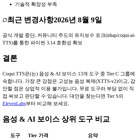
기술적 확장성 부족
최근 변경사항
2026년 8월 9일
공식 개발 중단, 커뮤니티 주도의 유지보수 포크(idiap/coqui-ai-
TTS)를 통한 파이썬 3.14 호환성 확보
결론
Coqui TTS
은(는)
음성 & AI 보이스
13
개 도구 중 Tier
C
그룹에
속합니다.
가장 큰 강점은
고성능 음성 복제(XTTS-v2)
이고, 감
안할 점은
상업적 이용 불가
입니다.
무료 도구라 부담 없이 직
접 써보고 판단할 수 있습니다.
대안을 찾는다면 Tier
S
의
ElevenLabs
부터 비교해 보세요.
음성 & AI 보이스 상위 도구 비교
도구
Tier
가격
요약