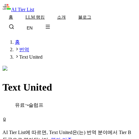
AI Tier List
홈
LLM 랭킹
소개
블로그
EN
홈
번역
Text United
Text United
Tier
B
유료
슬럼프
Text United 방문하기
AI Tier List에 따르면,
Text United
은(는)
번역
분야에서
Tier
B