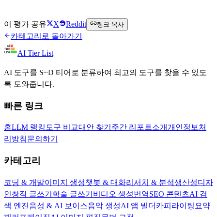
Text United 방문하기
이 평가 공유
X
Reddit
링크 복사
카테고리로 돌아가기
AI Tier List
AI 도구를 S~D 티어로 분류하여 최고의 도구를 찾을 수 있도
록 도와줍니다.
빠른 링크
홈
LLM 랭킹
도구 비교
대안 찾기
주간 리포트
소개
개인정보처
리방침
문의하기
카테고리
코딩 & 개발
이미지 생성
챗봇 & 대화
리서치 & 분석
생산성
디자
인
창작 글쓰기
학술 글쓰기
비디오 생성
번역
SEO 콘텐츠
AI 검
색 엔진
음성 & AI 보이스
음악 생성
AI 앱 빌더
카피라이팅
요약