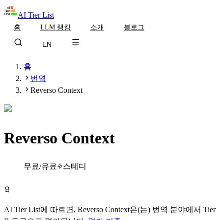
AI Tier List
홈
LLM 랭킹
소개
블로그
EN
홈
번역
Reverso Context
Reverso Context
Tier
B
무료/유료
스테디
Reverso Context 무료로 시작하기
AI Tier List에 따르면,
Reverso Context
은(는)
번역
분야에서
Tier