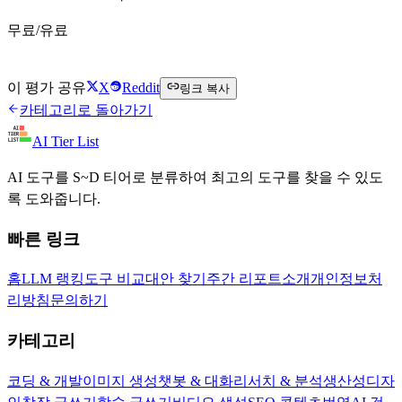
무료/유료
TLDR This 무료로 시작하기
이 평가 공유
X
Reddit
링크 복사
카테고리로 돌아가기
AI Tier List
AI 도구를 S~D 티어로 분류하여 최고의 도구를 찾을 수 있도
록 도와줍니다.
빠른 링크
홈
LLM 랭킹
도구 비교
대안 찾기
주간 리포트
소개
개인정보처
리방침
문의하기
카테고리
코딩 & 개발
이미지 생성
챗봇 & 대화
리서치 & 분석
생산성
디자