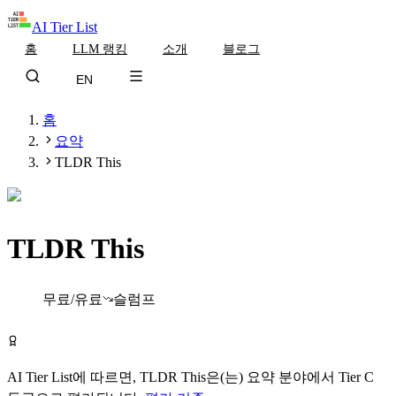
AI Tier List
홈
LLM 랭킹
소개
블로그
EN
홈
요약
TLDR This
TLDR This
Tier
C
무료/유료
슬럼프
TLDR This 무료로 시작하기
AI Tier List에 따르면,
TLDR This
은(는)
요약
분야에서
Tier
C