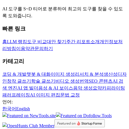
AI 도구를 S~D 티어로 분류하여 최고의 도구를 찾을 수 있도
록 도와줍니다.
빠른 링크
홈
LLM 랭킹
도구 비교
대안 찾기
주간 리포트
소개
개인정보처
리방침
이용약관
문의하기
카테고리
코딩 & 개발
챗봇 & 대화
이미지 생성
리서치 & 분석
생산성
디자
인
창작 글쓰기
학술 글쓰기
비디오 생성
번역
SEO 콘텐츠
AI 검
색 엔진
AI 앱 빌더
음성 & AI 보이스
음악 생성
요약
카피라이팅
패러프레이징
AI 이미지 편집
문법 교정
언어:
한국어
English