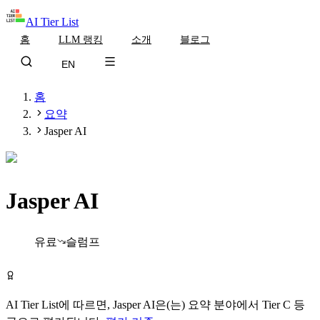
AI Tier List
홈
LLM 랭킹
소개
블로그
EN
홈
요약
Jasper AI
Jasper AI
Tier
C
유료
슬럼프
Jasper AI 방문하기
AI Tier List에 따르면,
Jasper AI
은(는)
요약
분야에서
Tier
C
등