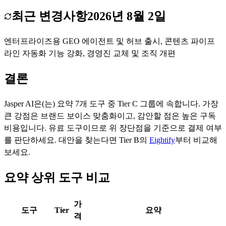
최근 변경사항
2026년 8월 2일
엔터프라이즈용 GEO 에이전트 및 허브 출시, 콘텐츠 파이프
라인 자동화 기능 강화, 경영진 교체 및 조직 개편
결론
Jasper AI
은(는)
요약
7
개 도구 중 Tier
C
그룹에 속합니다.
가장
큰 강점은
브랜드 보이스 맞춤화
이고, 감안할 점은
높은 구독
비용
입니다.
유료 도구이므로 위 장단점을 기준으로 결제 여부
를 판단하세요.
대안을 찾는다면 Tier
B
의
Eightify
부터 비교해
보세요.
요약 상위 도구 비교
가
도구
Tier
요약
격