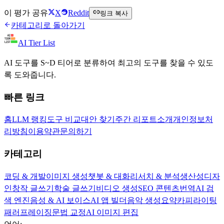
Splash Pro 무료로 시작하기
이 평가 공유
X
Reddit
링크 복사
카테고리로 돌아가기
AI Tier List
AI 도구를 S~D 티어로 분류하여 최고의 도구를 찾을 수 있도
록 도와줍니다.
빠른 링크
홈
LLM 랭킹
도구 비교
대안 찾기
주간 리포트
소개
개인정보처
리방침
이용약관
문의하기
카테고리
코딩 & 개발
이미지 생성
챗봇 & 대화
리서치 & 분석
생산성
디자
인
창작 글쓰기
학술 글쓰기
비디오 생성
SEO 콘텐츠
번역
AI 검
색 엔진
음성 & AI 보이스
AI 앱 빌더
음악 생성
요약
카피라이팅
패러프레이징
문법 교정
AI 이미지 편집