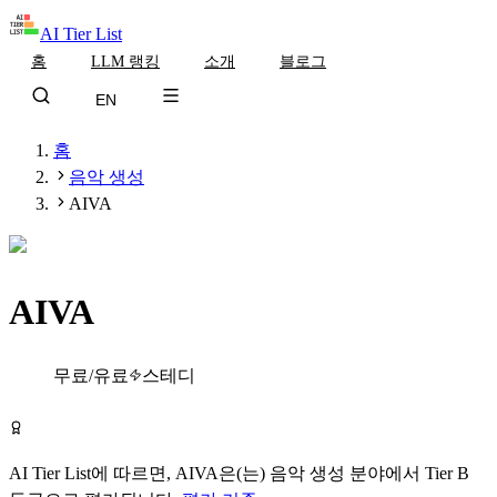
AI Tier List
홈
LLM 랭킹
소개
블로그
EN
홈
음악 생성
AIVA
AIVA
Tier
B
무료/유료
스테디
AIVA 무료로 시작하기
AI Tier List에 따르면,
AIVA
은(는)
음악 생성
분야에서
Tier
B