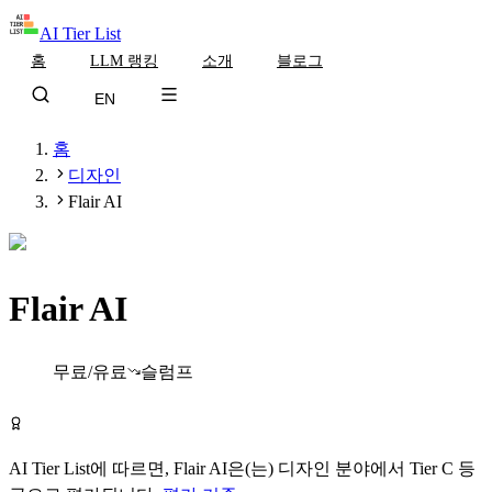
AI Tier List
홈
LLM 랭킹
소개
블로그
EN
홈
디자인
Flair AI
Flair AI
Tier
C
무료/유료
슬럼프
Flair AI 무료로 시작하기
AI Tier List에 따르면,
Flair AI
은(는)
디자인
분야에서
Tier
C
등