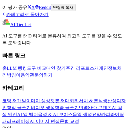
Writer.com 방문하기
이 평가 공유
X
Reddit
링크 복사
카테고리로 돌아가기
AI Tier List
AI 도구를 S~D 티어로 분류하여 최고의 도구를 찾을 수 있도
록 도와줍니다.
빠른 링크
홈
LLM 랭킹
도구 비교
대안 찾기
주간 리포트
소개
개인정보처
리방침
이용약관
문의하기
카테고리
코딩 & 개발
이미지 생성
챗봇 & 대화
리서치 & 분석
생산성
디자
인
창작 글쓰기
비디오 생성
학술 글쓰기
번역
SEO 콘텐츠
AI 검
색 엔진
AI 앱 빌더
음성 & AI 보이스
음악 생성
요약
카피라이팅
패러프레이징
AI 이미지 편집
문법 교정