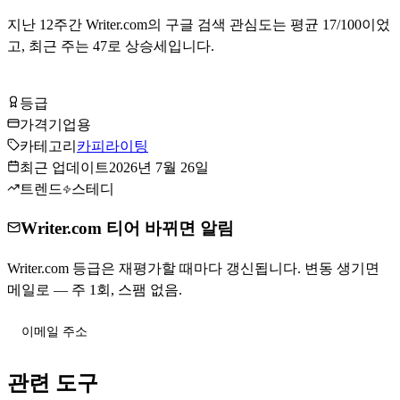
지난
12
주간
Writer.com
의 구글 검색 관심도는 평균
17
/100이었
고, 최근 주는
47
로
상승세입니다
.
Writer.com 방문하기
등급
Tier
B
가격
기업용
카테고리
카피라이팅
최근 업데이트
2026년 7월 26일
트렌드
스테디
Writer.com 티어 바뀌면 알림
Writer.com 등급은 재평가할 때마다 갱신됩니다. 변동 생기면
메일로 — 주 1회, 스팸 없음.
티어 변동 받기
관련 도구