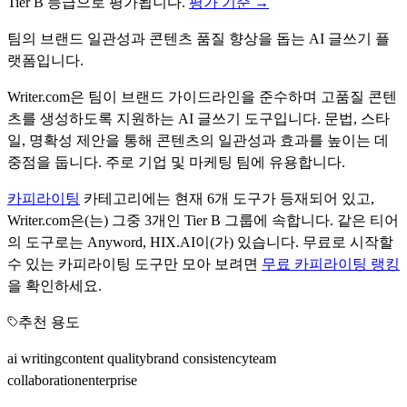
Tier
B
등급으로 평가됩니다.
평가 기준 →
팀의 브랜드 일관성과 콘텐츠 품질 향상을 돕는 AI 글쓰기 플
랫폼입니다.
Writer.com은 팀이 브랜드 가이드라인을 준수하며 고품질 콘텐
츠를 생성하도록 지원하는 AI 글쓰기 도구입니다. 문법, 스타
일, 명확성 제안을 통해 콘텐츠의 일관성과 효과를 높이는 데
중점을 둡니다. 주로 기업 및 마케팅 팀에 유용합니다.
카피라이팅
카테고리에는 현재
6
개 도구가 등재되어 있고,
Writer.com
은(는) 그중
3
개인 Tier
B
그룹에 속합니다.
같은 티어
의 도구로는
Anyword, HIX.AI
이(가) 있습니다.
무료로 시작할
수 있는
카피라이팅
도구만 모아 보려면
무료
카피라이팅
랭킹
을 확인하세요.
추천 용도
ai writing
content quality
brand consistency
team
collaboration
enterprise