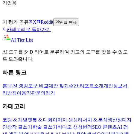
기업용
Anyword 방문하기
이 평가 공유
X
Reddit
링크 복사
카테고리로 돌아가기
AI Tier List
AI 도구를 S~D 티어로 분류하여 최고의 도구를 찾을 수 있도
록 도와줍니다.
빠른 링크
홈
LLM 랭킹
도구 비교
대안 찾기
주간 리포트
소개
개인정보처
리방침
이용약관
문의하기
카테고리
코딩 & 개발
챗봇 & 대화
이미지 생성
리서치 & 분석
생산성
디자
인
창작 글쓰기
학술 글쓰기
비디오 생성
번역
SEO 콘텐츠
AI 검