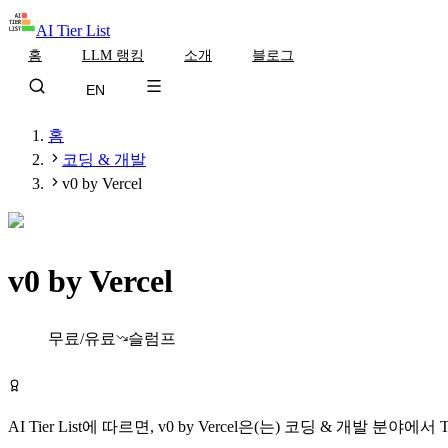
AI Tier List
홈
LLM 랭킹
소개
블로그
EN
홈
코딩 & 개발
v0 by Vercel
v0 by Vercel
Tier
C
무료/유료
슬럼프
v0 by Vercel 무료로 시작하기
AI Tier List에 따르면,
v0 by Vercel
은(는)
코딩 & 개발
분야에서
T