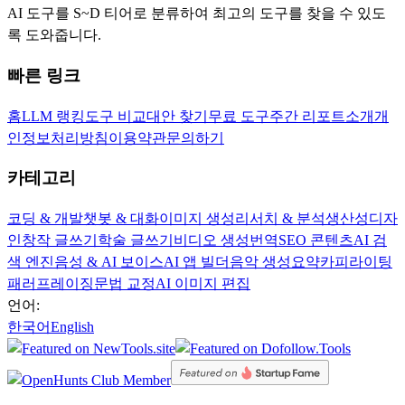
AI 도구를 S~D 티어로 분류하여 최고의 도구를 찾을 수 있도
록 도와줍니다.
빠른 링크
홈
LLM 랭킹
도구 비교
대안 찾기
무료 도구
주간 리포트
소개
개
인정보처리방침
이용약관
문의하기
카테고리
코딩 & 개발
챗봇 & 대화
이미지 생성
리서치 & 분석
생산성
디자
인
창작 글쓰기
학술 글쓰기
비디오 생성
번역
SEO 콘텐츠
AI 검
색 엔진
음성 & AI 보이스
AI 앱 빌더
음악 생성
요약
카피라이팅
패러프레이징
문법 교정
AI 이미지 편집
언어:
한국어
English