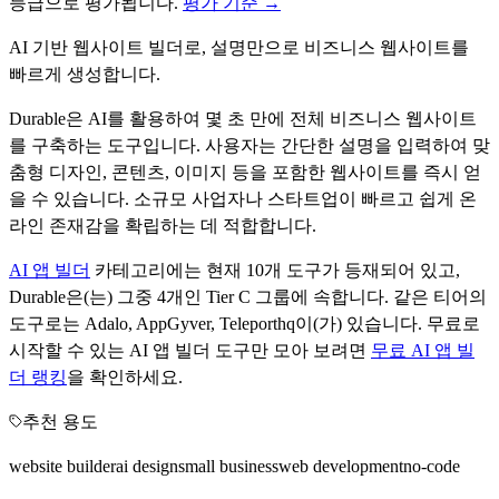
등급으로 평가됩니다.
평가 기준 →
AI 기반 웹사이트 빌더로, 설명만으로 비즈니스 웹사이트를
빠르게 생성합니다.
Durable은 AI를 활용하여 몇 초 만에 전체 비즈니스 웹사이트
를 구축하는 도구입니다. 사용자는 간단한 설명을 입력하여 맞
춤형 디자인, 콘텐츠, 이미지 등을 포함한 웹사이트를 즉시 얻
을 수 있습니다. 소규모 사업자나 스타트업이 빠르고 쉽게 온
라인 존재감을 확립하는 데 적합합니다.
AI 앱 빌더
카테고리에는 현재
10
개 도구가 등재되어 있고,
Durable
은(는) 그중
4
개인 Tier
C
그룹에 속합니다.
같은 티어의
도구로는
Adalo, AppGyver, Teleporthq
이(가) 있습니다.
무료로
시작할 수 있는
AI 앱 빌더
도구만 모아 보려면
무료
AI 앱 빌
더
랭킹
을 확인하세요.
추천 용도
website builder
ai design
small business
web development
no-code