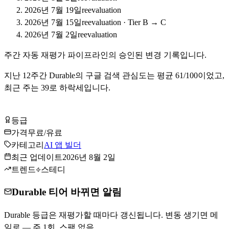
2026년 7월 19일
reevaluation
2026년 7월 15일
reevaluation
·
Tier B → C
2026년 7월 2일
reevaluation
주간 자동 재평가 파이프라인의 승인된 변경 기록입니다.
지난
12
주간
Durable
의 구글 검색 관심도는 평균
61
/100이었고,
최근 주는
39
로
하락세입니다
.
Durable 무료로 시작하기
등급
Tier
C
가격
무료/유료
카테고리
AI 앱 빌더
최근 업데이트
2026년 8월 2일
트렌드
스테디
Durable 티어 바뀌면 알림
Durable 등급은 재평가할 때마다 갱신됩니다. 변동 생기면 메
일로 — 주 1회, 스팸 없음.