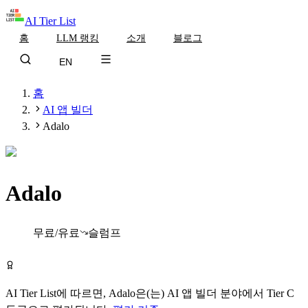
AI Tier List
홈
LLM 랭킹
소개
블로그
EN
홈
AI 앱 빌더
Adalo
Adalo
Tier
C
무료/유료
슬럼프
Adalo 무료로 시작하기
AI Tier List에 따르면,
Adalo
은(는)
AI 앱 빌더
분야에서
Tier
C