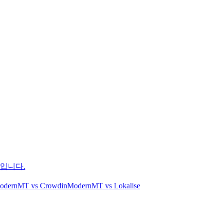
폼입니다.
odernMT
vs
Crowdin
ModernMT
vs
Lokalise