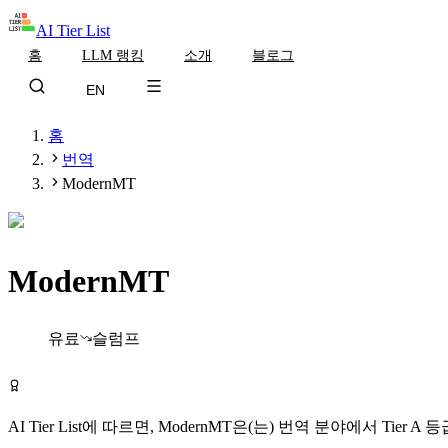
AI Tier List
홈
LLM 랭킹
소개
블로그
EN
홈
번역
ModernMT
ModernMT
Tier
A
유료
슬럼프
ModernMT 방문하기
AI Tier List에 따르면,
ModernMT
은(는)
번역
분야에서
Tier
A
등