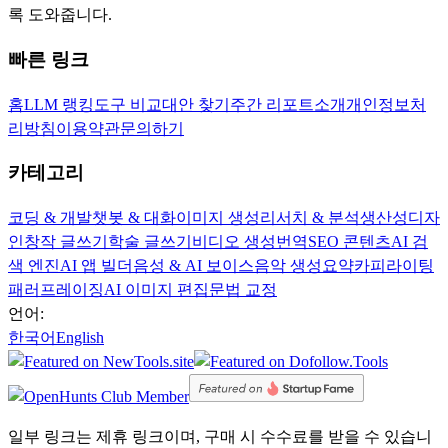
록 도와줍니다.
빠른 링크
홈
LLM 랭킹
도구 비교
대안 찾기
주간 리포트
소개
개인정보처
리방침
이용약관
문의하기
카테고리
코딩 & 개발
챗봇 & 대화
이미지 생성
리서치 & 분석
생산성
디자
인
창작 글쓰기
학술 글쓰기
비디오 생성
번역
SEO 콘텐츠
AI 검
색 엔진
AI 앱 빌더
음성 & AI 보이스
음악 생성
요약
카피라이팅
패러프레이징
AI 이미지 편집
문법 교정
언어:
한국어
English
일부 링크는 제휴 링크이며, 구매 시 수수료를 받을 수 있습니