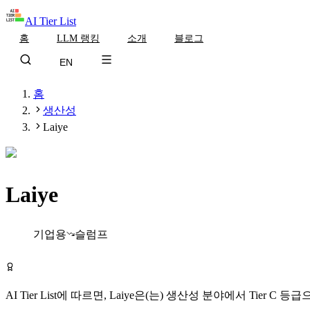
AI Tier List
홈
LLM 랭킹
소개
블로그
EN
홈
생산성
Laiye
Laiye
Tier
C
기업용
슬럼프
Laiye 방문하기
AI Tier List에 따르면,
Laiye
은(는)
생산성
분야에서
Tier
C
등급으