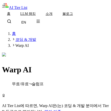
AI Tier List
홈
LLM 랭킹
소개
블로그
EN
홈
코딩 & 개발
Warp AI
Warp AI
Tier
B
무료/유료
슬럼프
Warp AI 무료로 시작하기
AI Tier List에 따르면,
Warp AI
은(는)
코딩 & 개발
분야에서
Tier