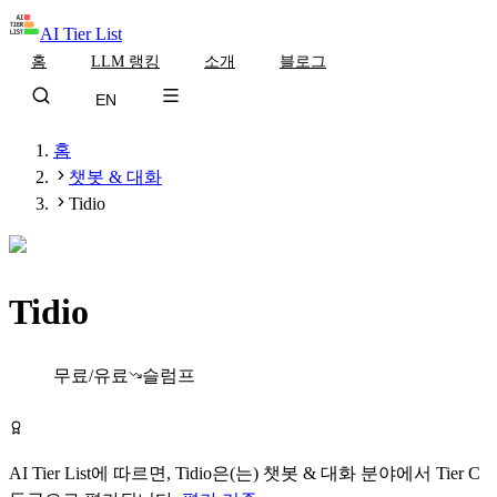
AI Tier List
홈
LLM 랭킹
소개
블로그
EN
홈
챗봇 & 대화
Tidio
Tidio
Tier
C
무료/유료
슬럼프
Tidio 무료로 시작하기
AI Tier List에 따르면,
Tidio
은(는)
챗봇 & 대화
분야에서
Tier
C