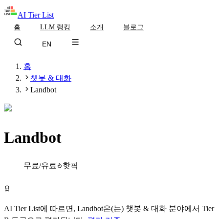
AI Tier List
홈
LLM 랭킹
소개
블로그
EN
홈
챗봇 & 대화
Landbot
Landbot
Tier
B
무료/유료
핫픽
Landbot 무료로 시작하기
AI Tier List에 따르면,
Landbot
은(는)
챗봇 & 대화
분야에서
Tier