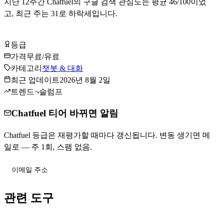
지난
12
주간
Chatfuel
의 구글 검색 관심도는 평균
46
/100이었
고, 최근 주는
31
로
하락세입니다
.
Chatfuel 무료로 시작하기
등급
Tier
C
가격
무료/유료
카테고리
챗봇 & 대화
최근 업데이트
2026년 8월 2일
트렌드
슬럼프
Chatfuel 티어 바뀌면 알림
Chatfuel 등급은 재평가할 때마다 갱신됩니다. 변동 생기면 메
일로 — 주 1회, 스팸 없음.
티어 변동 받기
관련 도구