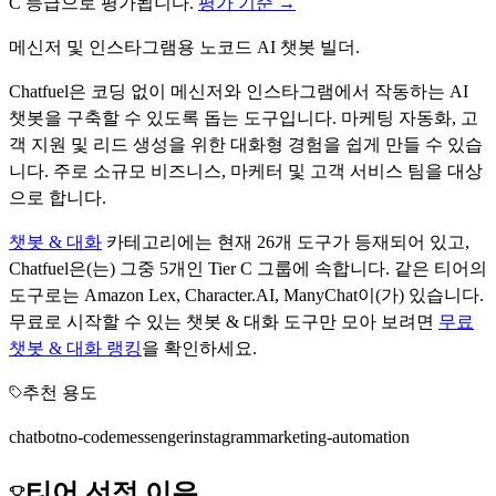
C
등급으로 평가됩니다.
평가 기준 →
메신저 및 인스타그램용 노코드 AI 챗봇 빌더.
Chatfuel은 코딩 없이 메신저와 인스타그램에서 작동하는 AI
챗봇을 구축할 수 있도록 돕는 도구입니다. 마케팅 자동화, 고
객 지원 및 리드 생성을 위한 대화형 경험을 쉽게 만들 수 있습
니다. 주로 소규모 비즈니스, 마케터 및 고객 서비스 팀을 대상
으로 합니다.
챗봇 & 대화
카테고리에는 현재
26
개 도구가 등재되어 있고,
Chatfuel
은(는) 그중
5
개인 Tier
C
그룹에 속합니다.
같은 티어의
도구로는
Amazon Lex, Character.AI, ManyChat
이(가) 있습니다.
무료로 시작할 수 있는
챗봇 & 대화
도구만 모아 보려면
무료
챗봇 & 대화
랭킹
을 확인하세요.
추천 용도
chatbot
no-code
messenger
instagram
marketing-automation
티어 선정 이유