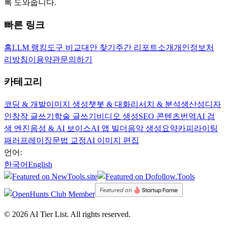
록 도와줍니다.
빠른 링크
홈
LLM 랭킹
도구 비교
대안 찾기
주간 리포트
소개
개인정보처
리방침
이용약관
문의하기
카테고리
코딩 & 개발
이미지 생성
챗봇 & 대화
리서치 & 분석
생산성
디자
인
창작 글쓰기
학술 글쓰기
비디오 생성
SEO 콘텐츠
번역
AI 검
색 엔진
음성 & AI 보이스
AI 앱 빌더
음악 생성
요약
카피라이팅
패러프레이징
문법 교정
AI 이미지 편집
언어:
한국어
English
©
2026
AI Tier List. All rights reserved.