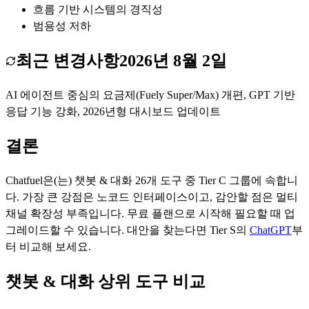
흐름 기반 시스템의 경직성
범용성 저하
최근 변경사항
2026년 8월 2일
AI 에이전트 중심의 요금제(Fuely Super/Max) 개편, GPT 기반
응답 기능 강화, 2026년형 대시보드 업데이트
결론
Chatfuel
은(는)
챗봇 & 대화
26
개 도구 중 Tier
C
그룹에 속합니
다.
가장 큰 강점은
노코드 인터페이스
이고, 감안할 점은
멀티
채널 확장성 부족
입니다.
무료 플랜으로 시작해 필요할 때 업
그레이드할 수 있습니다.
대안을 찾는다면 Tier
S
의
ChatGPT
부
터 비교해 보세요.
챗봇 & 대화 상위 도구 비교