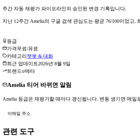
주간 자동 재평가 파이프라인의 승인된 변경 기록입니다.
지난
12
주간
Amelia
의 구글 검색 관심도는 평균
76
/100이었고,
Amelia 무료로 시작하기
등급
Tier
B
가격
무료/유료
카테고리
챗봇 & 대화
최근 업데이트
2026년 8월 9일
트렌드
메타
Amelia 티어 바뀌면 알림
Amelia 등급은 재평가할 때마다 갱신됩니다. 변동 생기면 메일로 
티어 변동 받기
관련 도구