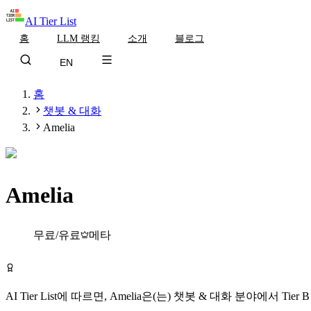
AI Tier List
홈
LLM 랭킹
소개
블로그
EN
홈
챗봇 & 대화
Amelia
Amelia
Tier
B
무료/유료
메타
Amelia 무료로 시작하기
AI Tier List에 따르면,
Amelia
은(는)
챗봇 & 대화
분야에서
Tier
B