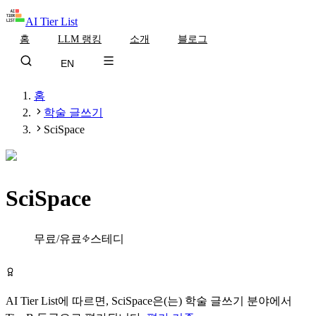
AI Tier List
홈
LLM 랭킹
소개
블로그
EN
홈
학술 글쓰기
SciSpace
SciSpace
Tier
B
무료/유료
스테디
SciSpace 무료로 시작하기
AI Tier List에 따르면,
SciSpace
은(는)
학술 글쓰기
분야에서